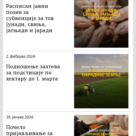
Расписан jавни
позив за
субвенције за тов
јунади, свиња,
јагњади и јаради
2. фебруар 2024.
Подношење захтева
за подстицаје по
хектару до 1. марта
16. јануар 2024.
Почело
пријављивање за