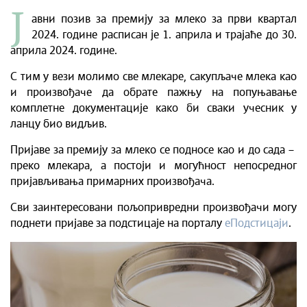
Ј
авни позив за премију за
млеко за
први
квартал
2024. године расписан је 1. априла и трајаће до 30.
априла 2024. године.
С тим у вези молимо све млекаре, сакупљаче млека као
и произвођаче да обрате пажњу на попуњавање
комплетне документације како би сваки учесник у
ланцу био видљив.
Пријаве за премију за млеко се подносе као и до сада –
преко млекара, а постоји и могућност непосредног
пријављивања примарних произвођача.
Сви заинтересовани пољопривредни произвођачи могу
поднети пријаве за подстицаје на порталу
еПодстицаји
.