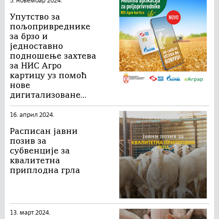
5. новембар 2024.
Упутство за
пољопривреднике
за брзо и
једноставно
подношење захтева
за НИС Агро
картицу уз помоћ
нове
дигитализоване...
16. април 2024.
Расписан јавни
позив за
субвенције за
квалитетна
приплодна грла
13. март 2024.