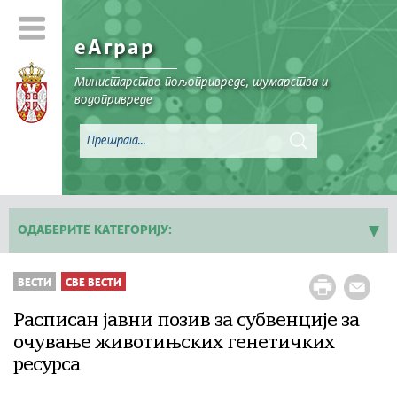
еАграр
Министарство пољопривреде, шумарства и
водопривреде
ОДАБЕРИТЕ КАТЕГОРИЈУ:
Све вести
ВЕСТИ
СВЕ ВЕСТИ
Расписан јавни позив за субвенције за
очување животињских генетичких
ресурса