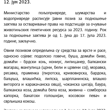
12. јун 2023.
Министарство пољопривреде, шумарства и
водопривреде расписује Јавни позив за подношење
захтева за остваривање права на подстицаје за очување
животињских генетичких ресурса за 2023. годину. Рок
за подношење захтева је од 1. јуна до 17. јула 2023.
године, закључно.
Овим позивом опредељена су средства за врсте и расе,
односно сојеве: подолско говече, буша, домаћи биво,
домаћи – брдски коњ, нониус, липицанер, балкански
магарац, мангулица (црни, бели и црвени сој), моравка,
ресавка, праменка (пиротска, кривовирска, бардока,
баљуша, влашићка, липска, шарпланинска, влашко
виторога и каракачанска овца), чоканска цигаја, баура,
балканска коза, домаћа бела коза, живина – сомборска
капорка, банатски голошијан, косовски певач и
сврљишка кокош.