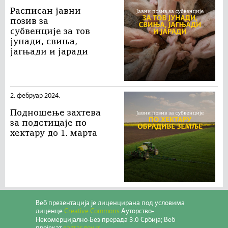
Расписан jавни
позив за
субвенције за тов
јунади, свиња,
јагњади и јаради
2. фебруар 2024.
Подношење захтева
за подстицаје по
хектару до 1. марта
Веб презентација jе лиценциранa под условима
лиценце
Creative Commons
Ауторство-
Некомерцијално-Без прерада 3.0 Србија; Веб