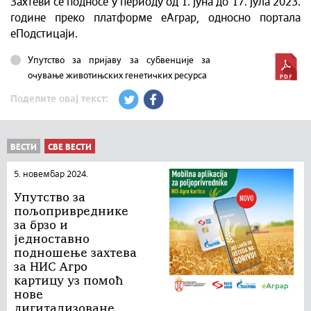
Захтеви се подносе у периоду од 1. јуна до 17. јула 2023.
године преко платформе еАграр, односно портала
еПодстицаји.
Упутство за пријаву за субвенције за
очување животињских генетичких ресурса
Поделите овај текст:
ВЕСТИ
СВЕ ВЕСТИ
5. новембар 2024.
Упутство за
пољопривреднике
за брзо и
једноставно
подношење захтева
за НИС Агро
картицу уз помоћ
нове
дигитализоване...