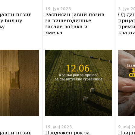
19. јул 2023.
3. јул 2
јавни позив
Расписан јавни позив
Од да
ку биљну
за вишегодишње
прија
њу
засаде воћака и
премиј
хмеља
кварт
19. мај 2023.
9. мај 
јавни позив
Продужен рок за
Прија