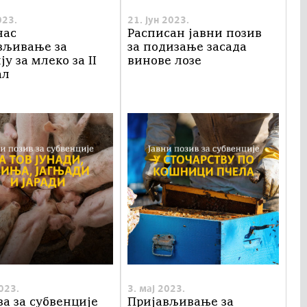
023.
21. јун 2023.
нас
Расписан јавни позив
вљивање за
за подизање засада
у за млеко за II
винове лозе
ал
2023.
3. мај 2023.
ва за субвенције
Пријављивање за