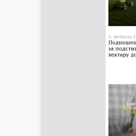
2. фебруар 2
Подношењ
за подсти
хектару до