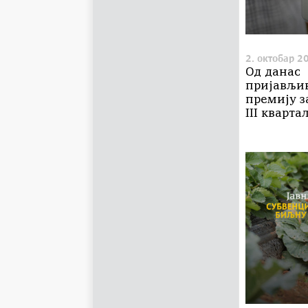
2. октобар 2
Од данас
пријављи
премију з
III кварта