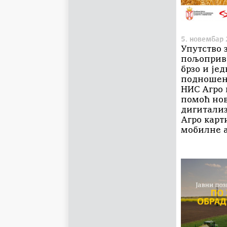
5. новембар 
Упутство 
пољоприв
брзо и је
подношење
НИС Агро 
помоћ но
дигитали
Агро карт
мобилне 