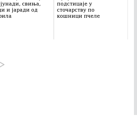
 јунади, свиња,
подстицаје у
ди и јаради од
сточарству по
прила
кошници пчеле