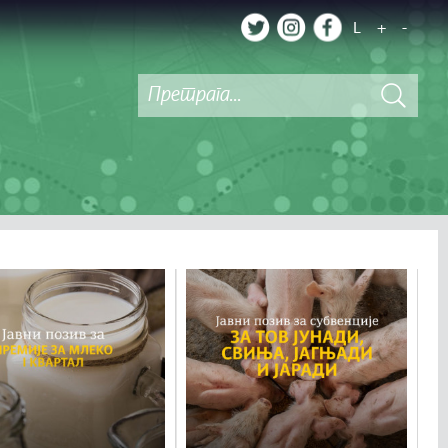
L
+
-