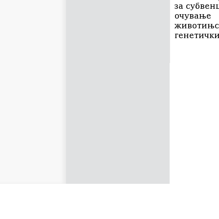
за субвенц
очување
животињс
генетички