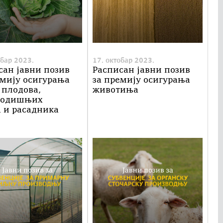
обар 2023.
17. октобар 2023.
сан јавни позив
Расписан јавни позив
емију осигурања
за премију осигурања
 плодова,
животиња
годишњих
а и расадника