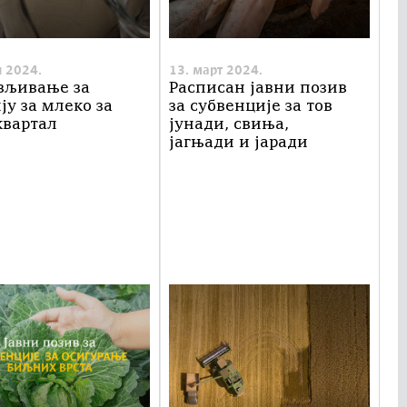
л 2024.
13. март 2024.
вљивање за
Расписан jавни позив
ју за млеко за
за субвенције за тов
квартал
јунади, свиња,
јагњади и јаради