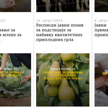
023.
16. август 2023.
9. авгус
Расписан јавни позив
Јавни 
вање за
за подстицаје за
прима
а млеко за
набавку квалитетних
произ
л
приплодних грла