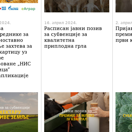
2024.
16. април 2024.
2. апри
за
Расписан јавни позив
Прија
реднике за
за субвенције за
преми
дноставно
квалитетна
први 
 захтева за
приплодна грла
картицу уз
ве
зоване „НИС
ица“
апликације