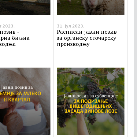
т 2023.
31. јул 2023.
позив -
Расписан јавни позив
рна биљна
за органску сточарску
водња
производњу