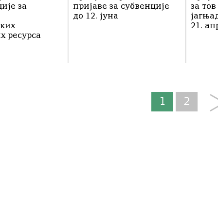
ије за
пријаве за субвенције
за тов
до 12. јуна
јагња
ких
21. а
х ресурса
1
2