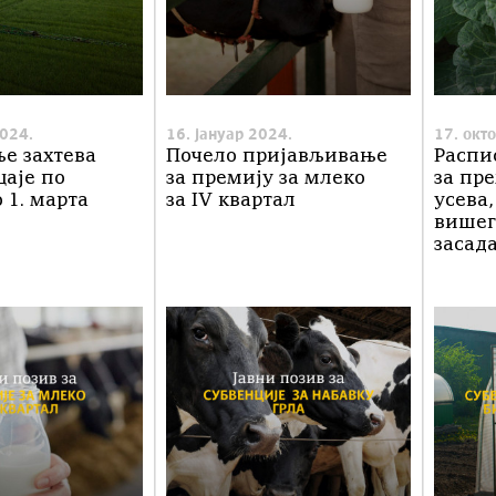
024.
16. јануар 2024.
17. окт
е захтева
Почело пријављивање
Распи
цаје по
за премију за млеко
за пр
 1. марта
за IV квартал
усева,
више
засад