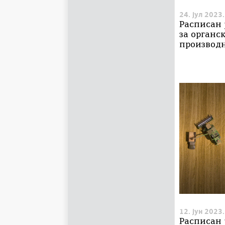
24. јул 2023.
Расписан 
за органс
производ
12. јун 2023.
Расписан 