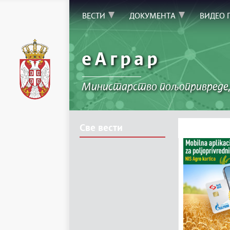
ВЕСТИ
ДОКУМЕНТА
ВИДЕО 
еАграр
Министарство пољопривреде,
Све вести